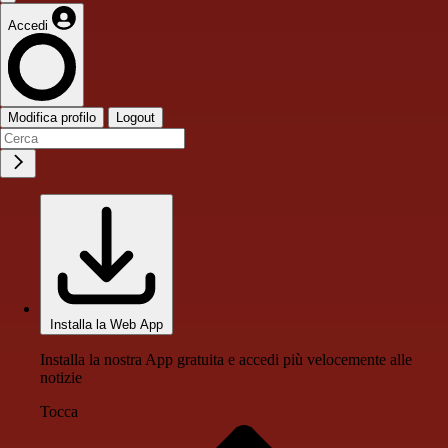
Accedi
Modifica profilo
Logout
Installa la Web App
Installa la nostra App gratuita e accedi più velocemente alle
notizie
Tocca