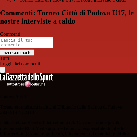
Commenti: Torneo Città di Padova U17, le
nostre interviste a caldo
Commenti
Invia Commento
Tutti
Leggi altri commenti
Padova Sport
Testata giornalistica iscritta al Tribunale della Stampa di Padova
28/02/13 N. 2312.
Il sito Padova Sport affiliato al network Gazzanet non è gestito
direttamente RCS Mediagroup ed è unico responsabile di tutte le
informazioni (testuali o grafiche), i documenti o i materiali pubblicati