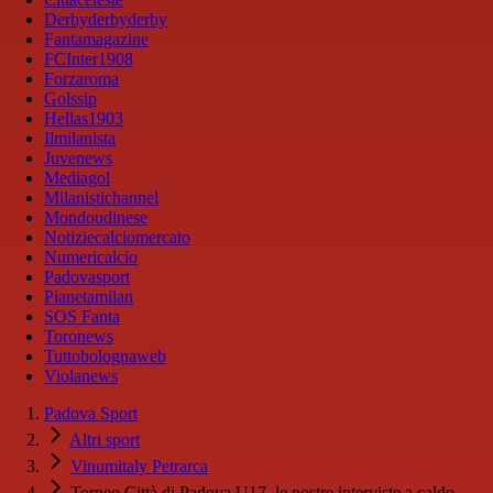
Derbyderbyderby
Fantamagazine
FCInter1908
Forzaroma
Golssip
Hellas1903
Ilmilanista
Juvenews
Mediagol
Milanistichannel
Mondoudinese
Notiziecalciomercato
Numericalcio
Padovasport
Pianetamilan
SOS Fanta
Toronews
Tuttobolognaweb
Violanews
Padova Sport
Altri sport
Vinumitaly Petrarca
Torneo Città di Padova U17, le nostre interviste a caldo