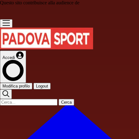
Questo sito contribuisce alla audience de
Accedi
Modifica profilo
Logout
Cerca