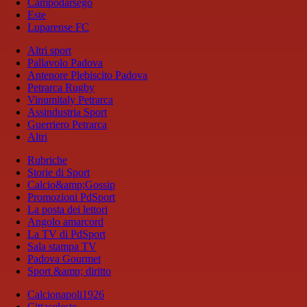
Campodarsego
Este
Luparense FC
Altri sport
Pallavolo Padova
Antenore Plebiscito Padova
Petrarca Rugby
Vinumitaly Petrarca
Assindustria Sport
Guerriero Petrarca
Altri
Rubriche
Storie di Sport
Calcio&amp;Gossip
Promozioni PdSport
La posta dei lettori
Angolo amarcord
La TV di PdSport
Sala stampa TV
Padova Gourmet
Sport &amp; diritto
Calcionapoli1926
Cittaceleste