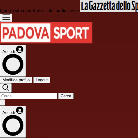
Questo sito contribuisce alla audience de
Accedi
Modifica profilo
Logout
Cerca
Accedi