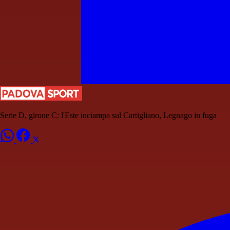
Serie D, girone C: l'Este inciampa sul Cartigliano, Legnago in fuga