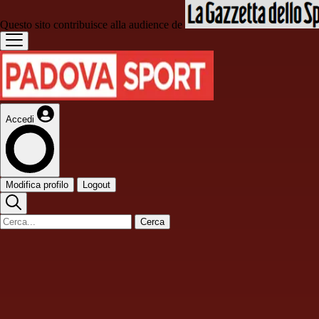
Questo sito contribuisce alla audience de
Accedi
Modifica profilo
Logout
Cerca