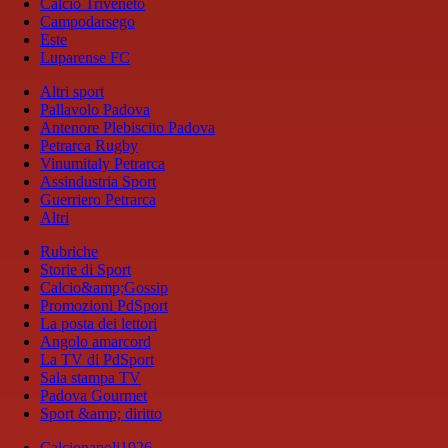
Calcio Triveneto
Campodarsego
Este
Luparense FC
Altri sport
Pallavolo Padova
Antenore Plebiscito Padova
Petrarca Rugby
Vinumitaly Petrarca
Assindustria Sport
Guerriero Petrarca
Altri
Rubriche
Storie di Sport
Calcio&amp;Gossip
Promozioni PdSport
La posta dei lettori
Angolo amarcord
La TV di PdSport
Sala stampa TV
Padova Gourmet
Sport &amp; diritto
Calcionapoli1926