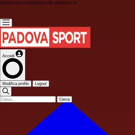
Questo sito contribuisce alla audience de
Accedi
Modifica profilo
Logout
Cerca