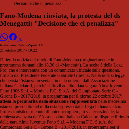
"Decisione che ci penalizza"
Fano-Modena rinviata, la protesta del ds
Menegatti: "Decisione che ci penalizza"
Redazione PadovaSport.TV
21 ottobre 2017 - 19:22
Di ieri la notizia del rinvio di Fano-Modena (originariamente in
programma domani alle 18,30 al «Mancini»). La scelta è della Lega
Pro, che è intervenuta con un comunicato ufficiale sulla questione,
firmato dal Presidente Federale Gabriele Gravina. Nella nota si legge
che «vista l’istanza presentata in data odierna dall’Associazione
Italiana Calciatori, perché si rinvii ad altra data la gara Alma Juventus
Fano 1906 S.r.l. – Modena F.C. S.p.A. del Campionato Serie C -
Girone B - 2017/2018, in programma per il giorno 22 ottobre 2017;
attesa la peculiarità della situazione rappresentata
nella medesima
istanza; preso atto del nulla osta espresso dalla Lega Italiana Calcio
Professionistico; ritenuto di poter accogliere, in via eccezionale, la
richiesta avanzata dall’Associazione Italiana Calciatori dispone il rinvio
della gara Alma Juventus Fano S.r.l. – Modena F.C. S.p.A. del
Campionato Serie C - Girone B - 2017/2018, in programma per il