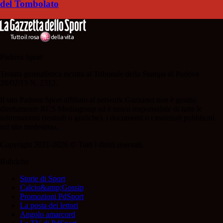
del Tombolato
Padova Sport
Testata giornalistica iscritta al Tribunale della Stampa di Padova
28/02/13 N. 2312.
Il sito Padova Sport affiliato al network Gazzanet non è gestito
direttamente RCS Mediagroup ed è unico responsabile di tutte le
informazioni (testuali o grafiche), i documenti o i materiali pubblicati
sul sito medesimo.
Copyright 2021-2026 © Tutti i diritti riservati.
Rubriche
Storie di Sport
Calcio&amp;Gossip
Promozioni PdSport
La posta dei lettori
Angolo amarcord