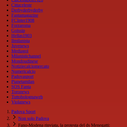
Cittaceleste
Derbyderbyderby
Fantamagazine
FCInter1908
Forzaroma
Golssip
Hellas1903
Ilmilanista
Juvenews
Mediagol
Milanistichannel
Mondoudinese
Notiziecalciomercato
Numericalcio
Padovasport
Pianetamilan
SOS Fanta
Toronews
Tuttobolognaweb
Violanews
Padova Sport
Non solo Padova
Fano-Modena rinviata, la protesta del ds Menegatti: