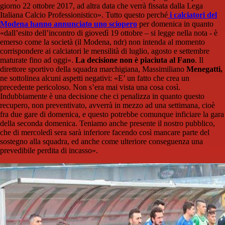
giorno 22 ottobre 2017, ad altra data che verrà fissata dalla Lega
Italiana Calcio Professionistico». Tutto questo perché
i calciatori del
Modena hanno annunciato uno sciopero
per domenica in quanto
«dall’esito dell’incontro di giovedì 19 ottobre – si legge nella nota - è
emerso come la società (il Modena, ndr) non intenda al momento
corrispondere ai calciatori le mensilità di luglio, agosto e settembre
maturate fino ad oggi».
La decisione non è piaciuta al Fano
. Il
direttore sportivo della squadra marchigiana, Massimiliano
Menegatti,
ne sottolinea alcuni aspetti negativi: «E’ un fatto che crea un
precedente pericoloso. Non s’era mai vista una cosa così.
Indubbiamente è una decisione che ci penalizza in quanto questo
recupero, non preventivato, avverrà in mezzo ad una settimana, cioè
fra due gare di domenica, e questo potrebbe comunque inficiare la gara
della seconda domenica. Teniamo anche presente il nostro pubblico,
che di mercoledì sera sarà inferiore facendo così mancare parte del
sostegno alla squadra, ed anche come ulteriore conseguenza una
prevedibile perdita di incasso».