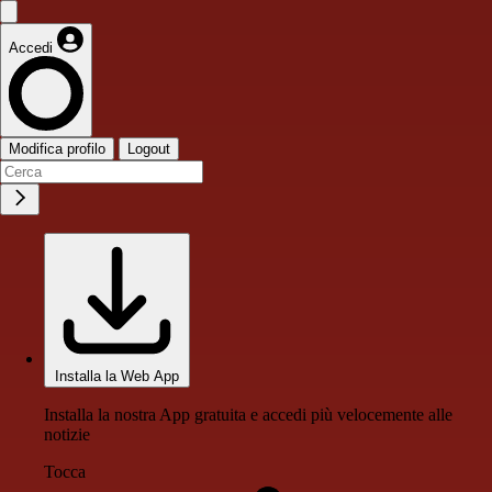
Accedi
Modifica profilo
Logout
Installa la Web App
Installa la nostra App gratuita e accedi più velocemente alle
notizie
Tocca