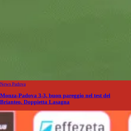
News Padova
Monza-Padova 3-3, buon pareggio nel test del
Brianteo. Doppietta Lasagna