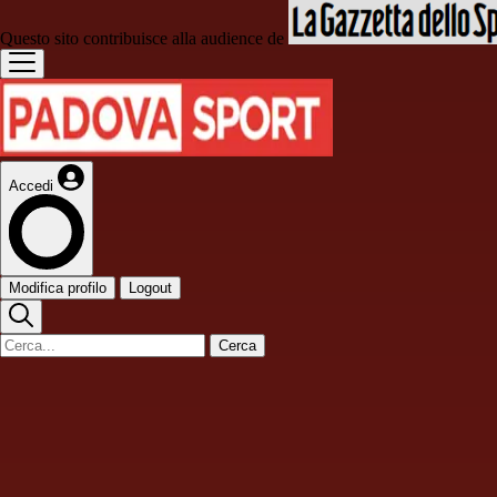
Questo sito contribuisce alla audience de
Accedi
Modifica profilo
Logout
Cerca