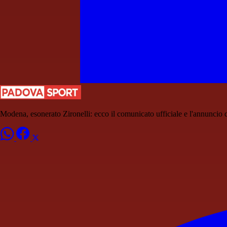
Modena, esonerato Zironelli: ecco il comunicato ufficiale e l'annuncio d