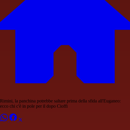
Rimini, la panchina potrebbe saltare prima della sfida all'Euganeo:
ecco chi c'è in pole per il dopo Cioffi