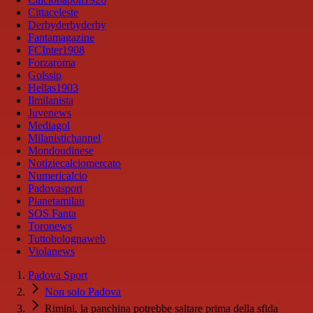
Cittaceleste
Derbyderbyderby
Fantamagazine
FCInter1908
Forzaroma
Golssip
Hellas1903
Ilmilanista
Juvenews
Mediagol
Milanistichannel
Mondoudinese
Notiziecalciomercato
Numericalcio
Padovasport
Pianetamilan
SOS Fanta
Toronews
Tuttobolognaweb
Violanews
Padova Sport
Non solo Padova
Rimini, la panchina potrebbe saltare prima della sfida