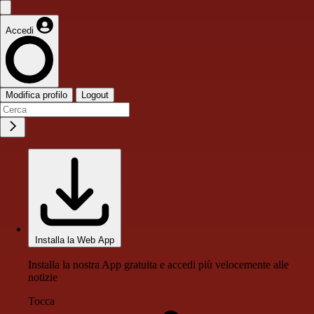
Accedi
Modifica profilo
Logout
Installa la Web App
Installa la nostra App gratuita e accedi più velocemente alle
notizie
Tocca