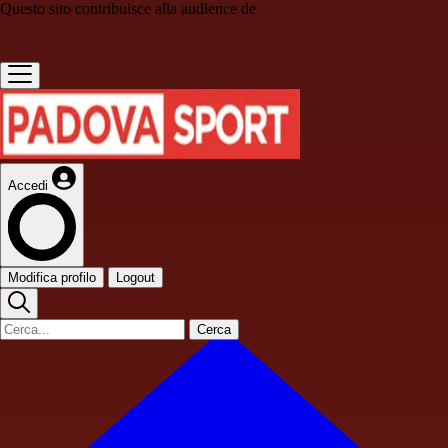
Questo sito contribuisce alla audience de
Accedi
Modifica profilo
Logout
Cerca