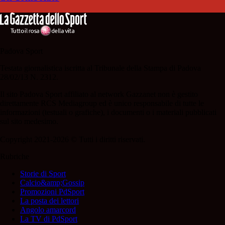
Padova Sport
Testata giornalistica iscritta al Tribunale della Stampa di Padova
28/02/13 N. 2312.
Il sito Padova Sport affiliato al network Gazzanet non è gestito
direttamente RCS Mediagroup ed è unico responsabile di tutte le
informazioni (testuali o grafiche), i documenti o i materiali pubblicati
sul sito medesimo.
Copyright 2021-2026 © Tutti i diritti riservati.
Rubriche
Storie di Sport
Calcio&amp;Gossip
Promozioni PdSport
La posta dei lettori
Angolo amarcord
La TV di PdSport