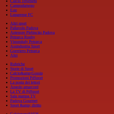
Calcio Triveneto
Campodarsego
Este
Luparense FC
Altri sport
Pallavolo Padova
Antenore Plebiscito Padova
Petrarca Rugby
Vinumitaly Petrarca
Assindustria Sport
Guerriero Petrarca
Altri
Rubriche
Storie di Sport
Calcio&amp;Gossip
Promozioni PdSport
La posta dei lettori
Angolo amarcord
La TV di PdSport
Sala stampa TV
Padova Gourmet
Sport &amp; diritto
Calcionapoli1926