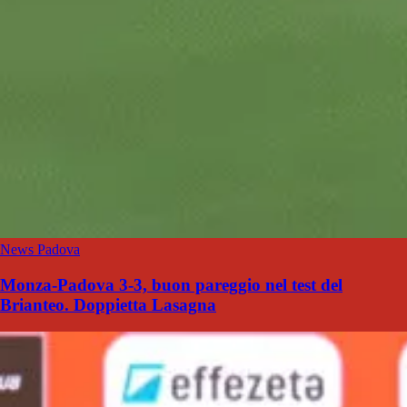
News Padova
Monza-Padova 3-3, buon pareggio nel test del
Brianteo. Doppietta Lasagna