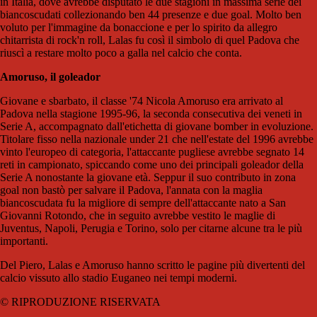
in Italia, dove avrebbe disputato le due stagioni in massima serie dei
biancoscudati collezionando ben 44 presenze e due goal. Molto ben
voluto per l'immagine da bonaccione e per lo spirito da allegro
chitarrista di rock'n roll, Lalas fu così il simbolo di quel Padova che
riuscì a restare molto poco a galla nel calcio che conta.
Amoruso, il goleador
Giovane e sbarbato, il classe '74 Nicola Amoruso era arrivato al
Padova nella stagione 1995-96, la seconda consecutiva dei veneti in
Serie A, accompagnato dall'etichetta di giovane bomber in evoluzione.
Titolare fisso nella nazionale under 21 che nell'estate del 1996 avrebbe
vinto l'europeo di categoria, l'attaccante pugliese avrebbe segnato 14
reti in campionato, spiccando come uno dei principali goleador della
Serie A nonostante la giovane età. Seppur il suo contributo in zona
goal non bastò per salvare il Padova, l'annata con la maglia
biancoscudata fu la migliore di sempre dell'attaccante nato a San
Giovanni Rotondo, che in seguito avrebbe vestito le maglie di
Juventus, Napoli, Perugia e Torino, solo per citarne alcune tra le più
importanti.
Del Piero, Lalas e Amoruso hanno scritto le pagine più divertenti del
calcio vissuto allo stadio Euganeo nei tempi moderni.
© RIPRODUZIONE RISERVATA