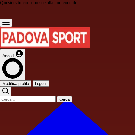
Questo sito contribuisce alla audience de
Accedi
Modifica profilo
Logout
Cerca