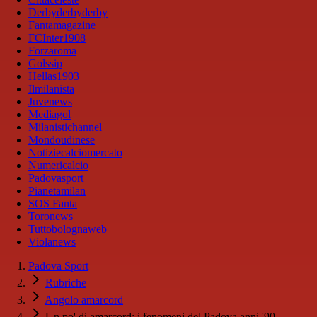
Derbyderbyderby
Fantamagazine
FCInter1908
Forzaroma
Golssip
Hellas1903
Ilmilanista
Juvenews
Mediagol
Milanistichannel
Mondoudinese
Notiziecalciomercato
Numericalcio
Padovasport
Pianetamilan
SOS Fanta
Toronews
Tuttobolognaweb
Violanews
Padova Sport
Rubriche
Angolo amarcord
Un po' di amarcord: i fenomeni del Padova anni '90