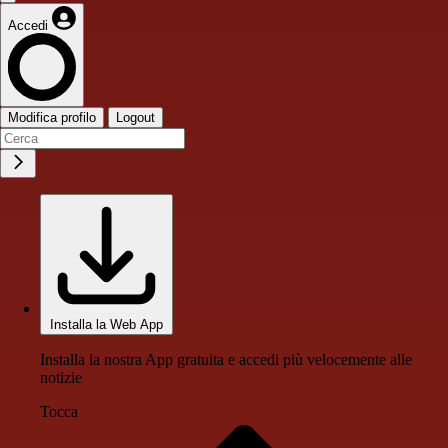
Accedi
Modifica profilo
Logout
Installa la Web App
Installa la nostra App gratuita e accedi più velocemente alle
notizie
Tocca