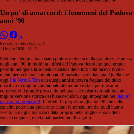
Un po' di amarcord: i fenomeni del Padova
anni '90
Redazione PadovaSport.TV
14 luglio 2020 - 13:45
Sebbene i tempi attuali siano piuttosto diversi dalla grandezza espressa
negli anni '90, in molti tra i tifosi del Padova ricordano quel grande
periodo nel quale la società calcistica della loro città faceva faville
nientemeno che nel campionato di massima serie italiana. Quella che
oggi
è la Serie A Tim
e in quegli anni si poteva fregiare del titolo
onorifico di miglior campionato del mondo è stata per due anni
consecutivi il grande proscenio nel quale si registrò probabilmente la
miglior versione storica dei biancoscudati, oggi impegnati nei
playoff
per tornare in Serie B
. In effetti fu proprio negli anni '90 che nella
squadra padovana giocarono alcuni fenomeni, tre dei quali hanno
vestito la maglia biancoscudata proprio nella miglior epoca della
società euganea, e dei quali parleremo di seguito.