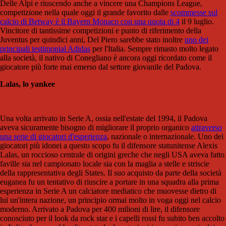
Delle Alpi e riuscendo anche a vincere una Champions League,
competizione nella quale oggi il grande favorito dalle
scommesse sul
calcio di Betway è il Bayern Monaco con una quota di 4
il 9 luglio.
Vincitore di tantissime competizioni e punto di riferimento della
Juventus per quindici anni, Del Piero sarebbe stato inoltre
uno dei
principali testimonial Adidas
per l'Italia. Sempre rimasto molto legato
alla società, il nativo di Conegliano è ancora oggi ricordato come il
giocatore più forte mai emerso dal settore giovanile del Padova.
Lalas, lo yankee
Una volta arrivato in Serie A, ossia nell'estate del 1994, il Padova
aveva sicuramente bisogno di migliorare il proprio organico
attraverso
una serie di giocatori d'esperienza
, nazionale o internazionale. Uno dei
giocatori più idonei a questo scopo fu il difensore statunitense Alexis
Lalas, un roccioso centrale di origini greche che negli USA aveva fatto
faville sia nel campionato locale sia con la maglia a stelle e striscie
della rappresentativa degli States. Il suo acquisto da parte della società
euganea fu un tentativo di riuscire a portare in una squadra alla prima
esperienza in Serie A un calciatore mediatico che muovesse dietro di
lui un'intera nazione, un principio ormai molto in voga oggi nel calcio
moderno. Arrivato a Padova per 400 milioni di lire, il difensore
conosciuto per il look da rock star e i capelli rossi fu subito ben accolto