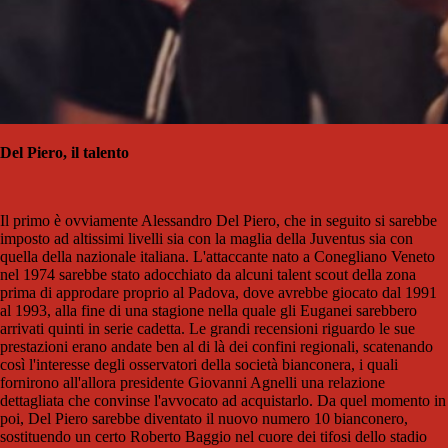
Del Piero, il talento
Il primo è ovviamente Alessandro Del Piero, che in seguito si sarebbe
imposto ad altissimi livelli sia con la maglia della Juventus sia con
quella della nazionale italiana. L'attaccante nato a Conegliano Veneto
nel 1974 sarebbe stato adocchiato da alcuni talent scout della zona
prima di approdare proprio al Padova, dove avrebbe giocato dal 1991
al 1993, alla fine di una stagione nella quale gli Euganei sarebbero
arrivati quinti in serie cadetta. Le grandi recensioni riguardo le sue
prestazioni erano andate ben al di là dei confini regionali, scatenando
così l'interesse degli osservatori della società bianconera, i quali
fornirono all'allora presidente Giovanni Agnelli una relazione
dettagliata che convinse l'avvocato ad acquistarlo. Da quel momento in
poi, Del Piero sarebbe diventato il nuovo numero 10 bianconero,
sostituendo un certo Roberto Baggio nel cuore dei tifosi dello stadio