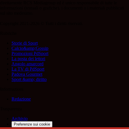
direttamente RCS Mediagroup ed è unico responsabile di tutte le
informazioni (testuali o grafiche), i documenti o i materiali pubblicati
sul sito medesimo.
Copyright 2021-2026 © Tutti i diritti riservati.
Rubriche
Storie di Sport
Calcio&amp;Gossip
Promozioni PdSport
La posta dei lettori
Angolo amarcord
La TV di PdSport
Padova Gourmet
Sport &amp; diritto
Informazioni
Redazione
Trasparenza
Archivio
Preferenze sui cookie