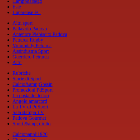
Campodarsego
Este
Luparense FC
Altri sport
Pallavolo Padova
Antenore Plebiscito Padova
Petrarca Rugby
Vinumitaly Petrarca
Assindustria Sport
Guerriero Petrarca
Altri
Rubriche
Storie di Sport
Calcio&amp;Gossip
Promozioni PdSport
La posta dei lettori
Angolo amarcord
La TV di PdSport
Sala stampa TV
Padova Gourmet
Sport &amp; diritto
Calcionapoli1926
Cittaceleste