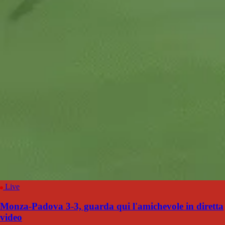
Live
Monza-Padova 3-3, guarda qui l'amichevole in diretta
video