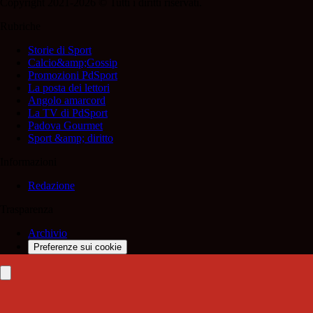
Copyright 2021-2026 © Tutti i diritti riservati.
Rubriche
Storie di Sport
Calcio&amp;Gossip
Promozioni PdSport
La posta dei lettori
Angolo amarcord
La TV di PdSport
Padova Gourmet
Sport &amp; diritto
Informazioni
Redazione
Trasparenza
Archivio
Preferenze sui cookie