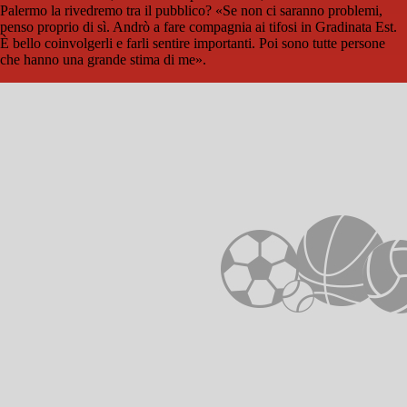
Palermo la rivedremo tra il pubblico? «Se non ci saranno problemi,
penso proprio di sì. Andrò a fare compagnia ai tifosi in Gradinata Est.
È bello coinvolgerli e farli sentire importanti. Poi sono tutte persone
che hanno una grande stima di me».