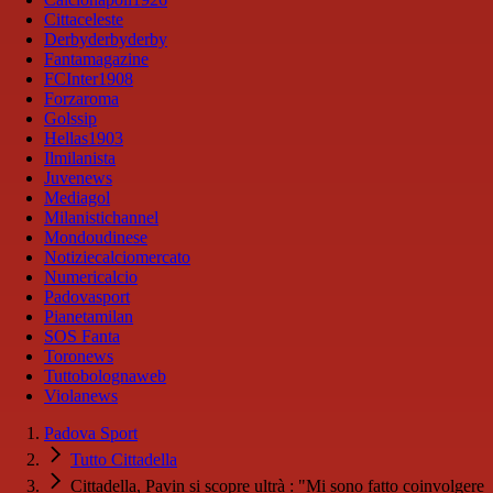
Cittaceleste
Derbyderbyderby
Fantamagazine
FCInter1908
Forzaroma
Golssip
Hellas1903
Ilmilanista
Juvenews
Mediagol
Milanistichannel
Mondoudinese
Notiziecalciomercato
Numericalcio
Padovasport
Pianetamilan
SOS Fanta
Toronews
Tuttobolognaweb
Violanews
Padova Sport
Tutto Cittadella
Cittadella, Pavin si scopre ultrà : "Mi sono fatto coinvolgere