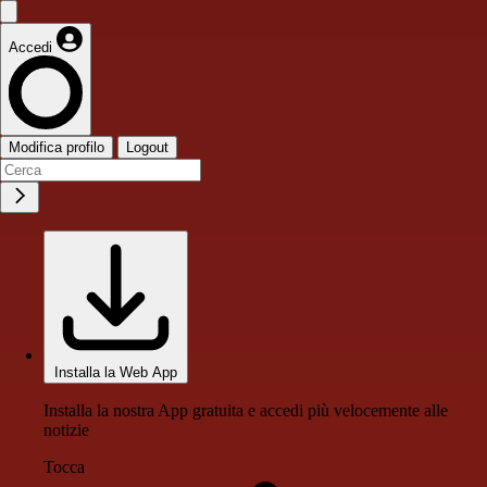
Accedi
Modifica profilo
Logout
Installa la Web App
Installa la nostra App gratuita e accedi più velocemente alle
notizie
Tocca