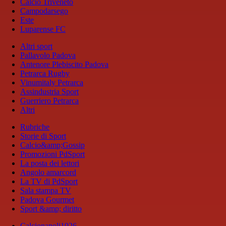
Calcio Triveneto
Campodarsego
Este
Luparense FC
Altri sport
Pallavolo Padova
Antenore Plebiscito Padova
Petrarca Rugby
Vinumitaly Petrarca
Assindustria Sport
Guerriero Petrarca
Altri
Rubriche
Storie di Sport
Calcio&amp;Gossip
Promozioni PdSport
La posta dei lettori
Angolo amarcord
La TV di PdSport
Sala stampa TV
Padova Gourmet
Sport &amp; diritto
Calcionapoli1926