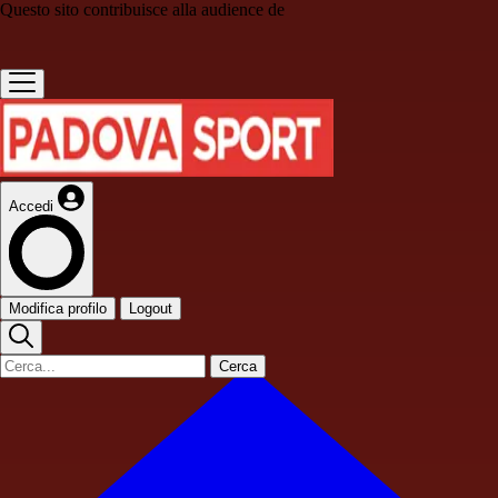
Questo sito contribuisce alla audience de
Accedi
Modifica profilo
Logout
Cerca