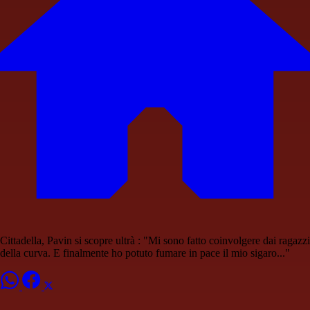
Cittadella, Pavin si scopre ultrà : "Mi sono fatto coinvolgere dai ragazzi
della curva. E finalmente ho potuto fumare in pace il mio sigaro..."