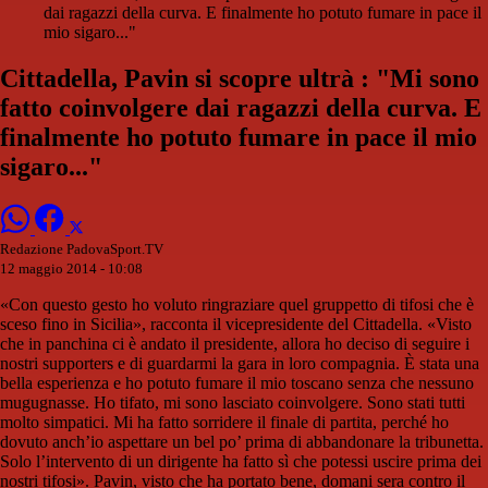
dai ragazzi della curva. E finalmente ho potuto fumare in pace il
mio sigaro..."
Cittadella, Pavin si scopre ultrà : "Mi sono
fatto coinvolgere dai ragazzi della curva. E
finalmente ho potuto fumare in pace il mio
sigaro..."
Redazione PadovaSport.TV
12 maggio 2014 - 10:08
«Con questo gesto ho voluto ringraziare quel gruppetto di tifosi che è
sceso fino in Sicilia», racconta il vicepresidente del Cittadella. «Visto
che in panchina ci è andato il presidente, allora ho deciso di seguire i
nostri supporters e di guardarmi la gara in loro compagnia. È stata una
bella esperienza e ho potuto fumare il mio toscano senza che nessuno
mugugnasse. Ho tifato, mi sono lasciato coinvolgere. Sono stati tutti
molto simpatici. Mi ha fatto sorridere il finale di partita, perché ho
dovuto anch’io aspettare un bel po’ prima di abbandonare la tribunetta.
Solo l’intervento di un dirigente ha fatto sì che potessi uscire prima dei
nostri tifosi». Pavin, visto che ha portato bene, domani sera contro il