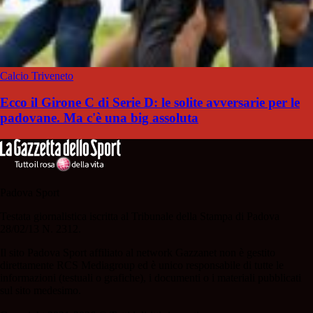
Calcio Triveneto
Ecco il Girone C di Serie D: le solite avversarie per le
padovane. Ma c'è una big assoluta
Padova Sport
Testata giornalistica iscritta al Tribunale della Stampa di Padova
28/02/13 N. 2312.
Il sito Padova Sport affiliato al network Gazzanet non è gestito
direttamente RCS Mediagroup ed è unico responsabile di tutte le
informazioni (testuali o grafiche), i documenti o i materiali pubblicati
sul sito medesimo.