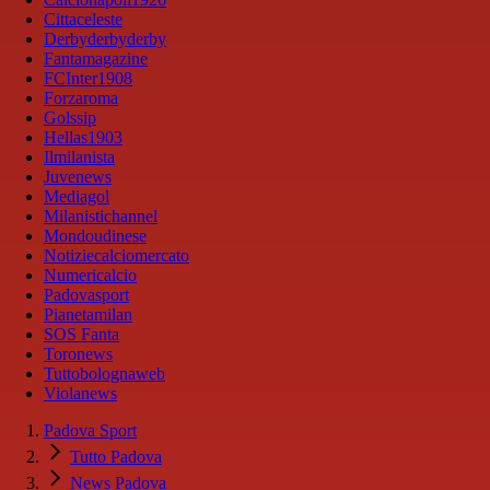
Cittaceleste
Derbyderbyderby
Fantamagazine
FCInter1908
Forzaroma
Golssip
Hellas1903
Ilmilanista
Juvenews
Mediagol
Milanistichannel
Mondoudinese
Notiziecalciomercato
Numericalcio
Padovasport
Pianetamilan
SOS Fanta
Toronews
Tuttobolognaweb
Violanews
Padova Sport
Tutto Padova
News Padova