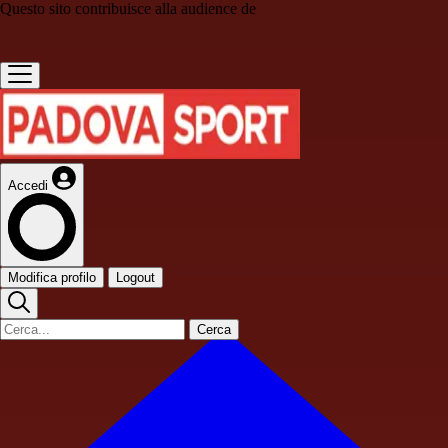
Questo sito contribuisce alla audience de
Accedi
Modifica profilo
Logout
Cerca