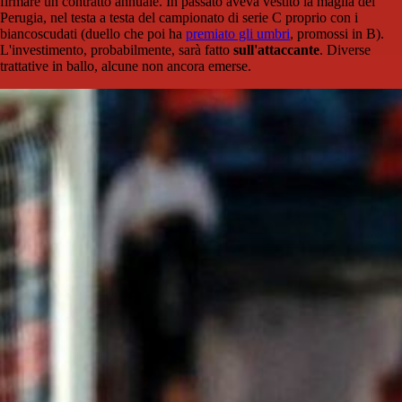
firmare un contratto annuale. In passato aveva vestito la maglia del
Perugia, nel testa a testa del campionato di serie C proprio con i
biancoscudati (duello che poi ha
premiato gli umbri
, promossi in B).
L'investimento, probabilmente, sarà fatto
sull'attaccante
. Diverse
trattative in ballo, alcune non ancora emerse.