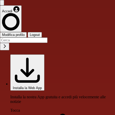
Accedi
Modifica profilo
Logout
Installa la Web App
Installa la nostra App gratuita e accedi più velocemente alle
notizie
Tocca