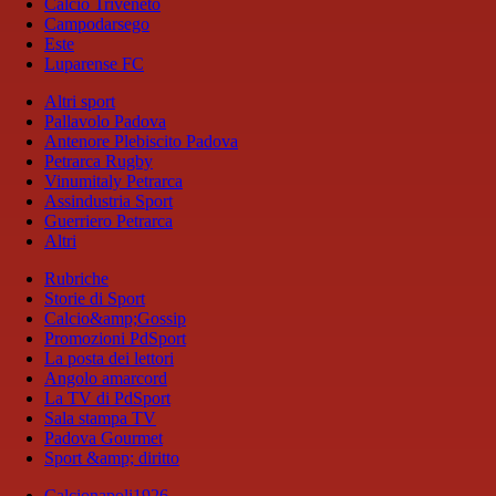
Calcio Triveneto
Campodarsego
Este
Luparense FC
Altri sport
Pallavolo Padova
Antenore Plebiscito Padova
Petrarca Rugby
Vinumitaly Petrarca
Assindustria Sport
Guerriero Petrarca
Altri
Rubriche
Storie di Sport
Calcio&amp;Gossip
Promozioni PdSport
La posta dei lettori
Angolo amarcord
La TV di PdSport
Sala stampa TV
Padova Gourmet
Sport &amp; diritto
Calcionapoli1926