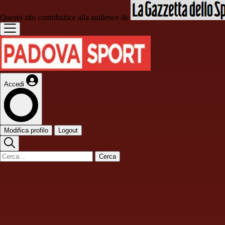
Questo sito contribuisce alla audience de
Accedi
Modifica profilo
Logout
Cerca