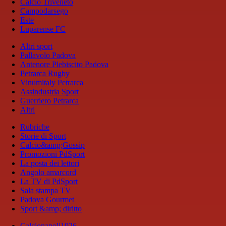
Calcio Triveneto
Campodarsego
Este
Luparense FC
Altri sport
Pallavolo Padova
Antenore Plebiscito Padova
Petrarca Rugby
Vinumitaly Petrarca
Assindustria Sport
Guerriero Petrarca
Altri
Rubriche
Storie di Sport
Calcio&amp;Gossip
Promozioni PdSport
La posta dei lettori
Angolo amarcord
La TV di PdSport
Sala stampa TV
Padova Gourmet
Sport &amp; diritto
Calcionapoli1926