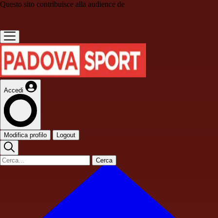
Questo sito contribuisce alla audience de
Accedi
Modifica profilo
Logout
Cerca