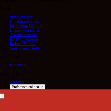
Copyright 2021-2026 © Tutti i diritti riservati.
Rubriche
Storie di Sport
Calcio&amp;Gossip
Promozioni PdSport
La posta dei lettori
Angolo amarcord
La TV di PdSport
Padova Gourmet
Sport &amp; diritto
Informazioni
Redazione
Trasparenza
Archivio
Preferenze sui cookie