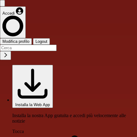
Accedi
Modifica profilo
Logout
Installa la Web App
Installa la nostra App gratuita e accedi più velocemente alle
notizie
Tocca