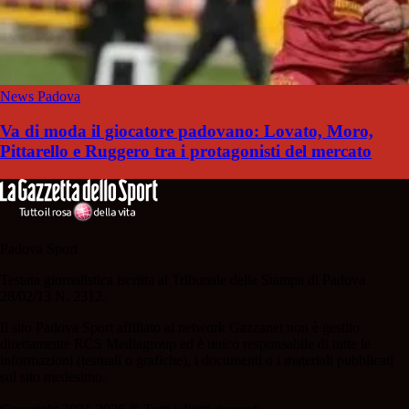
News Padova
Va di moda il giocatore padovano: Lovato, Moro,
Pittarello e Ruggero tra i protagonisti del mercato
Padova Sport
Testata giornalistica iscritta al Tribunale della Stampa di Padova
28/02/13 N. 2312.
Il sito Padova Sport affiliato al network Gazzanet non è gestito
direttamente RCS Mediagroup ed è unico responsabile di tutte le
informazioni (testuali o grafiche), i documenti o i materiali pubblicati
sul sito medesimo.