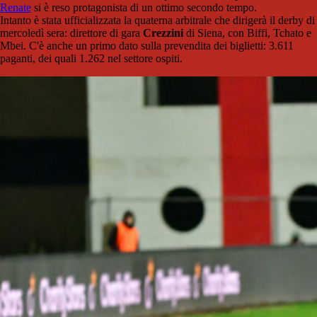
Renate
si è reso protagonista di un ottimo secondo tempo.
Intanto è stata ufficializzata la quaterna arbitrale che dirigerà il derby di
mercoledì sera: direttore di gara
Crezzini
di Siena, con Biffi, Tchato e
Mbei. C'è anche un primo dato sulla prevendita dei biglietti: 3.611
paganti, dei quali 1.262 nel settore ospiti.