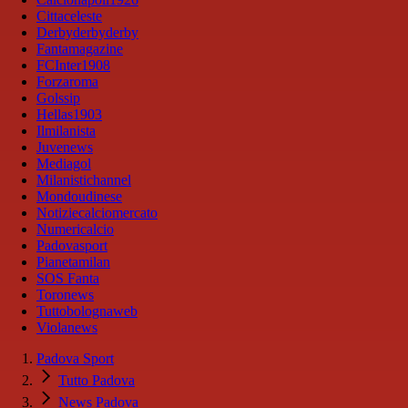
Cittaceleste
Derbyderbyderby
Fantamagazine
FCInter1908
Forzaroma
Golssip
Hellas1903
Ilmilanista
Juvenews
Mediagol
Milanistichannel
Mondoudinese
Notiziecalciomercato
Numericalcio
Padovasport
Pianetamilan
SOS Fanta
Toronews
Tuttobolognaweb
Violanews
Padova Sport
Tutto Padova
News Padova