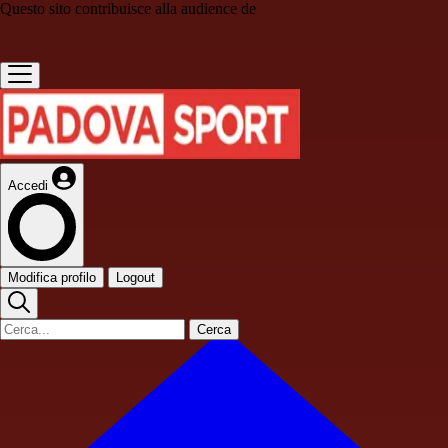
Questo sito contribuisce alla audience de
Accedi
Modifica profilo
Logout
Cerca