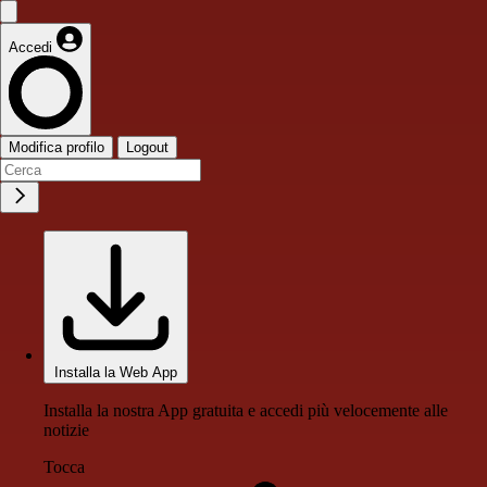
Accedi
Modifica profilo
Logout
Installa la Web App
Installa la nostra App gratuita e accedi più velocemente alle
notizie
Tocca