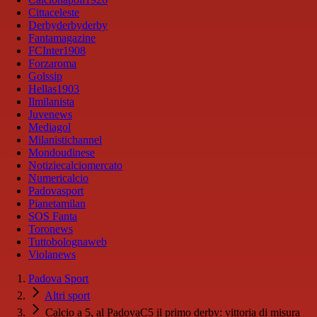
Cittaceleste
Derbyderbyderby
Fantamagazine
FCInter1908
Forzaroma
Golssip
Hellas1903
Ilmilanista
Juvenews
Mediagol
Milanistichannel
Mondoudinese
Notiziecalciomercato
Numericalcio
Padovasport
Pianetamilan
SOS Fanta
Toronews
Tuttobolognaweb
Violanews
Padova Sport
Altri sport
Calcio a 5, al PadovaC5 il primo derby: vittoria di misura