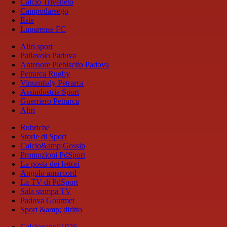
Calcio Triveneto
Campodarsego
Este
Luparense FC
Altri sport
Pallavolo Padova
Antenore Plebiscito Padova
Petrarca Rugby
Vinumitaly Petrarca
Assindustria Sport
Guerriero Petrarca
Altri
Rubriche
Storie di Sport
Calcio&amp;Gossip
Promozioni PdSport
La posta dei lettori
Angolo amarcord
La TV di PdSport
Sala stampa TV
Padova Gourmet
Sport &amp; diritto
Calcionapoli1926