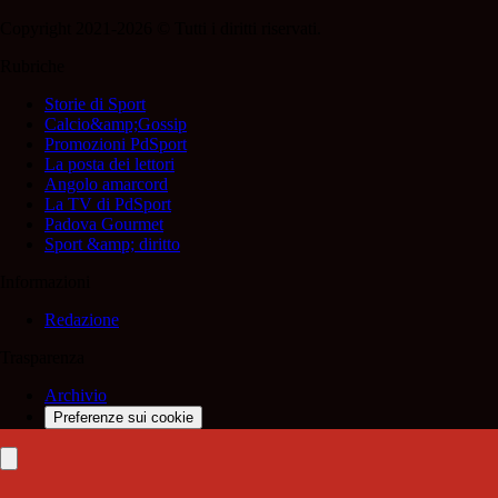
Copyright 2021-2026 © Tutti i diritti riservati.
Rubriche
Storie di Sport
Calcio&amp;Gossip
Promozioni PdSport
La posta dei lettori
Angolo amarcord
La TV di PdSport
Padova Gourmet
Sport &amp; diritto
Informazioni
Redazione
Trasparenza
Archivio
Preferenze sui cookie