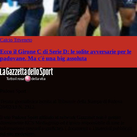
Calcio Triveneto
Ecco il Girone C di Serie D: le solite avversarie per le
padovane. Ma c'è una big assoluta
Padova Sport
Testata giornalistica iscritta al Tribunale della Stampa di Padova
28/02/13 N. 2312.
Il sito Padova Sport affiliato al network Gazzanet non è gestito
direttamente RCS Mediagroup ed è unico responsabile di tutte le
informazioni (testuali o grafiche), i documenti o i materiali pubblicati
sul sito medesimo.