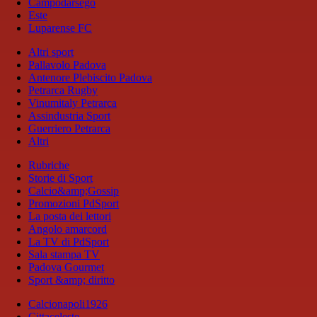
Campodarsego
Este
Luparense FC
Altri sport
Pallavolo Padova
Antenore Plebiscito Padova
Petrarca Rugby
Vinumitaly Petrarca
Assindustria Sport
Guerriero Petrarca
Altri
Rubriche
Storie di Sport
Calcio&amp;Gossip
Promozioni PdSport
La posta dei lettori
Angolo amarcord
La TV di PdSport
Sala stampa TV
Padova Gourmet
Sport &amp; diritto
Calcionapoli1926
Cittaceleste