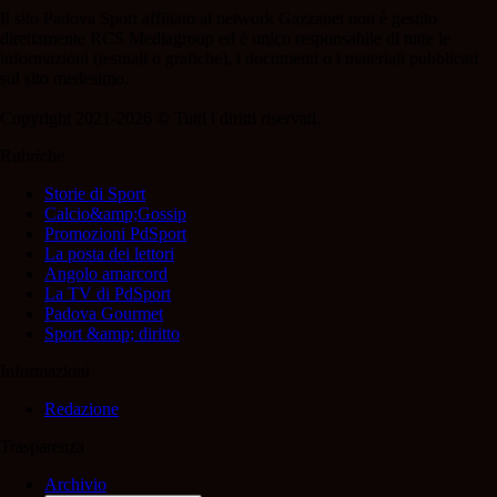
Il sito Padova Sport affiliato al network Gazzanet non è gestito
direttamente RCS Mediagroup ed è unico responsabile di tutte le
informazioni (testuali o grafiche), i documenti o i materiali pubblicati
sul sito medesimo.
Copyright 2021-2026 © Tutti i diritti riservati.
Rubriche
Storie di Sport
Calcio&amp;Gossip
Promozioni PdSport
La posta dei lettori
Angolo amarcord
La TV di PdSport
Padova Gourmet
Sport &amp; diritto
Informazioni
Redazione
Trasparenza
Archivio