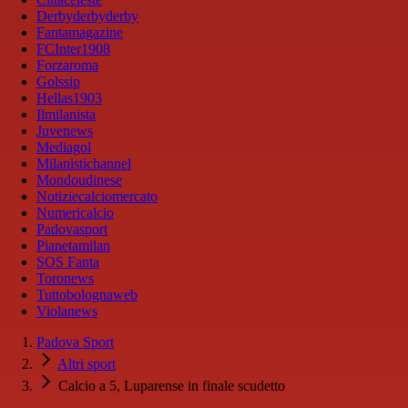
Derbyderbyderby
Fantamagazine
FCInter1908
Forzaroma
Golssip
Hellas1903
Ilmilanista
Juvenews
Mediagol
Milanistichannel
Mondoudinese
Notiziecalciomercato
Numericalcio
Padovasport
Pianetamilan
SOS Fanta
Toronews
Tuttobolognaweb
Violanews
Padova Sport
Altri sport
Calcio a 5, Luparense in finale scudetto