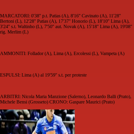
MARCATORI: 0'38'' p.t. Patias (A), 8'16'' Cavinato (A), 11'28''
Bertoni (L), 12'28'' Patias (A), 17'37'' Honorio (L), 18'10'' Lima (A),
3'24'' s.t. Waltinho (L), 7'50'' aut. Novak (A), 15'18'' Lima (A), 19'08''
rig. Merlim (L)
AMMONITI: Follador (A), Lima (A), Ercolessi (L), Vampeta (A)
ESPULSI: Lima (A) al 19'59'' s.t. per proteste
ARBITRI: Nicola Maria Manzione (Salerno), Leonardo Balli (Prato),
Michele Bensi (Grosseto) CRONO: Gaspare Maurici (Prato)