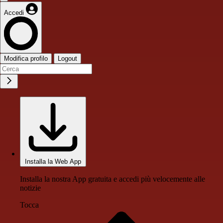
Accedi
Modifica profilo
Logout
Installa la Web App
Installa la nostra App gratuita e accedi più velocemente alle
notizie
Tocca