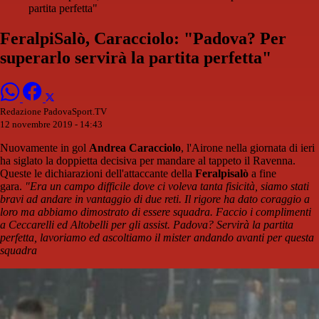
partita perfetta"
FeralpiSalò, Caracciolo: "Padova? Per
superarlo servirà la partita perfetta"
Redazione PadovaSport.TV
12 novembre 2019 - 14:43
Nuovamente in gol
Andrea Caracciolo
, l'Airone nella giornata di ieri
ha siglato la doppietta decisiva per mandare al tappeto il Ravenna.
Queste le dichiarazioni dell'attaccante della
Feralpisalò
a fine
gara.
"Era un campo difficile dove ci voleva tanta fisicità, siamo stati
bravi ad andare in vantaggio di due reti. Il rigore ha dato coraggio a
loro ma abbiamo dimostrato di essere squadra. Faccio i complimenti
a Ceccarelli ed Altobelli per gli assist. Padova? Servirà la partita
perfetta, lavoriamo ed ascoltiamo il mister andando avanti per questa
squadra