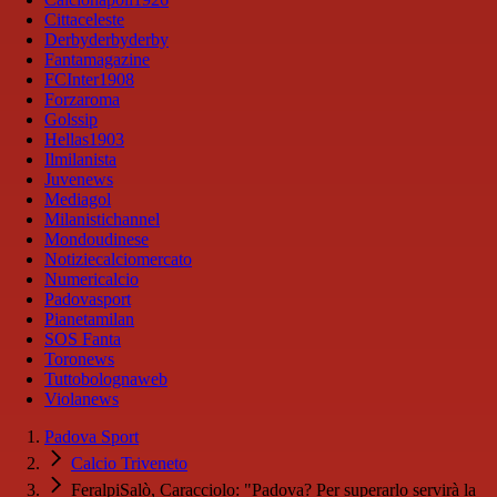
Cittaceleste
Derbyderbyderby
Fantamagazine
FCInter1908
Forzaroma
Golssip
Hellas1903
Ilmilanista
Juvenews
Mediagol
Milanistichannel
Mondoudinese
Notiziecalciomercato
Numericalcio
Padovasport
Pianetamilan
SOS Fanta
Toronews
Tuttobolognaweb
Violanews
Padova Sport
Calcio Triveneto
FeralpiSalò, Caracciolo: "Padova? Per superarlo servirà la