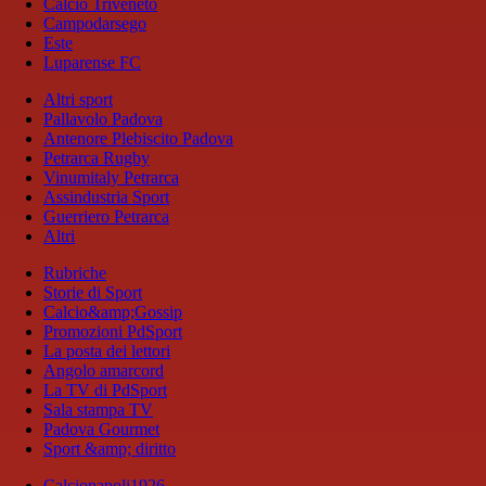
Calcio Triveneto
Campodarsego
Este
Luparense FC
Altri sport
Pallavolo Padova
Antenore Plebiscito Padova
Petrarca Rugby
Vinumitaly Petrarca
Assindustria Sport
Guerriero Petrarca
Altri
Rubriche
Storie di Sport
Calcio&amp;Gossip
Promozioni PdSport
La posta dei lettori
Angolo amarcord
La TV di PdSport
Sala stampa TV
Padova Gourmet
Sport &amp; diritto
Calcionapoli1926