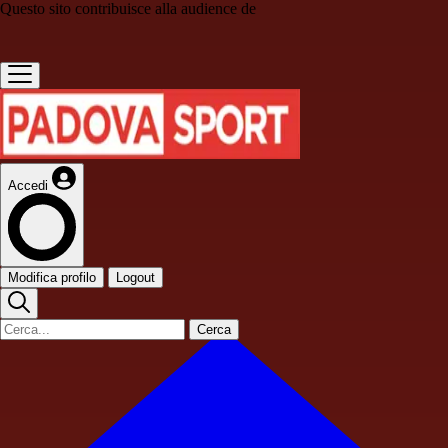
Questo sito contribuisce alla audience de
Accedi
Modifica profilo
Logout
Cerca