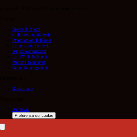
Copyright 2021-2026 © Tutti i diritti riservati.
Rubriche
Storie di Sport
Calcio&amp;Gossip
Promozioni PdSport
La posta dei lettori
Angolo amarcord
La TV di PdSport
Padova Gourmet
Sport &amp; diritto
Informazioni
Redazione
Trasparenza
Archivio
Preferenze sui cookie