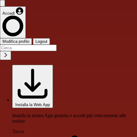
Accedi
Modifica profilo
Logout
Installa la Web App
Installa la nostra App gratuita e accedi più velocemente alle
notizie
Tocca