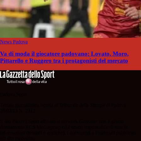
News Padova
Va di moda il giocatore padovano: Lovato, Moro,
Pittarello e Ruggero tra i protagonisti del mercato
Padova Sport
Testata giornalistica iscritta al Tribunale della Stampa di Padova
28/02/13 N. 2312.
Il sito Padova Sport affiliato al network Gazzanet non è gestito
direttamente RCS Mediagroup ed è unico responsabile di tutte le
informazioni (testuali o grafiche), i documenti o i materiali pubblicati
sul sito medesimo.