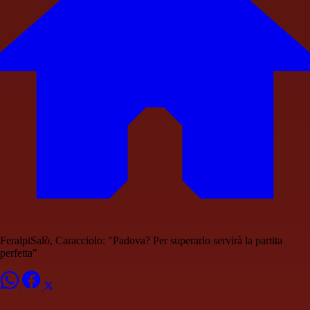
FeralpiSalò, Caracciolo: "Padova? Per superarlo servirà la partita
perfetta"