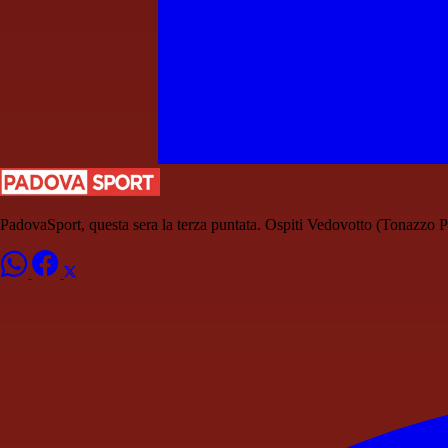
PadovaSport, questa sera la terza puntata. Ospiti Vedovotto (Tonazzo 