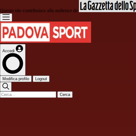
Questo sito contribuisce alla audience de
Accedi
Modifica profilo
Logout
Cerca