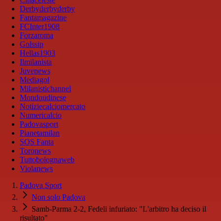
Derbyderbyderby
Fantamagazine
FCInter1908
Forzaroma
Golssip
Hellas1903
Ilmilanista
Juvenews
Mediagol
Milanistichannel
Mondoudinese
Notiziecalciomercato
Numericalcio
Padovasport
Pianetamilan
SOS Fanta
Toronews
Tuttobolognaweb
Violanews
Padova Sport
Non solo Padova
Samb-Parma 2-2, Fedeli infuriato: "L'arbitro ha deciso il
risultato"