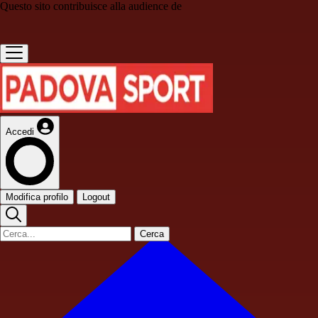
Questo sito contribuisce alla audience de
Accedi
Modifica profilo
Logout
Cerca