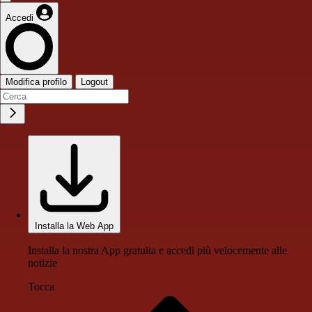
Accedi
Modifica profilo
Logout
Installa la Web App
Installa la nostra App gratuita e accedi più velocemente alle
notizie
Tocca