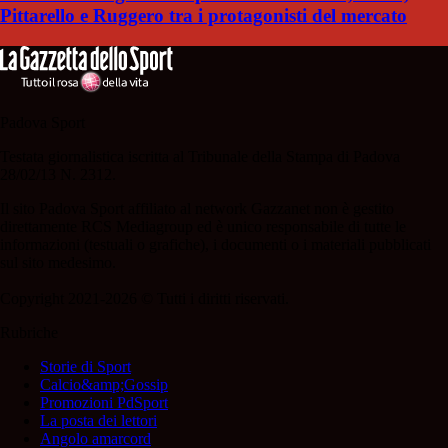
Pittarello e Ruggero tra i protagonisti del mercato
Padova Sport
Testata giornalistica iscritta al Tribunale della Stampa di Padova
28/02/13 N. 2312.
Il sito Padova Sport affiliato al network Gazzanet non è gestito
direttamente RCS Mediagroup ed è unico responsabile di tutte le
informazioni (testuali o grafiche), i documenti o i materiali pubblicati
sul sito medesimo.
Copyright 2021-2026 © Tutti i diritti riservati.
Rubriche
Storie di Sport
Calcio&amp;Gossip
Promozioni PdSport
La posta dei lettori
Angolo amarcord