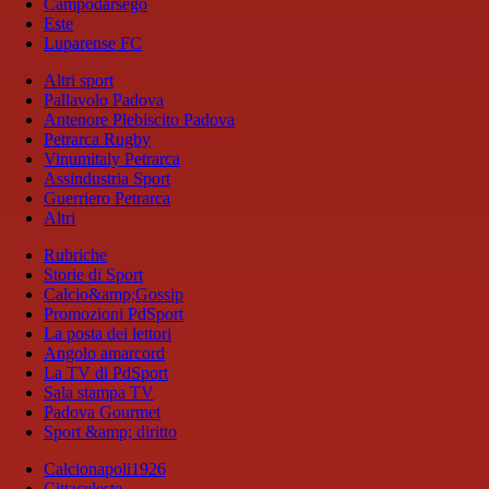
Campodarsego
Este
Luparense FC
Altri sport
Pallavolo Padova
Antenore Plebiscito Padova
Petrarca Rugby
Vinumitaly Petrarca
Assindustria Sport
Guerriero Petrarca
Altri
Rubriche
Storie di Sport
Calcio&amp;Gossip
Promozioni PdSport
La posta dei lettori
Angolo amarcord
La TV di PdSport
Sala stampa TV
Padova Gourmet
Sport &amp; diritto
Calcionapoli1926
Cittaceleste