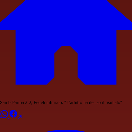
Samb-Parma 2-2, Fedeli infuriato: "L'arbitro ha deciso il risultato"