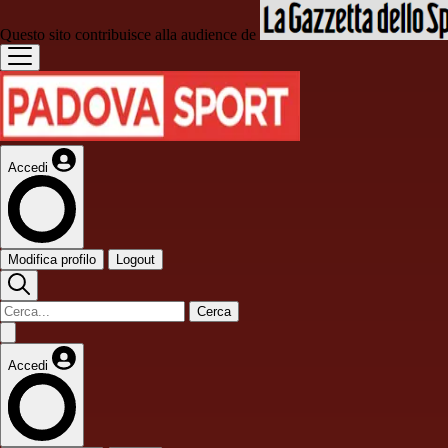
Questo sito contribuisce alla audience de
Accedi
Modifica profilo
Logout
Cerca
Accedi