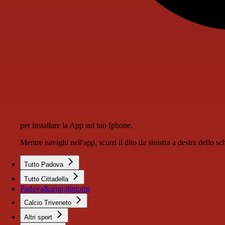
per installare la App sul tuo Iphone.
Mentre navighi nell'app, scorri il dito da sinistra a destra dello 
Tutto Padova
Tutto Cittadella
Padova&amp;dintorni
Calcio Triveneto
Altri sport