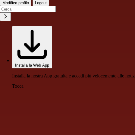
Modifica profilo
Logout
Installa la Web App
Installa la nostra App gratuita e accedi più velocemente alle notiz
Tocca