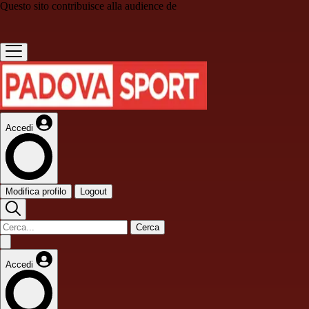
Questo sito contribuisce alla audience de
Accedi
Modifica profilo
Logout
Cerca
Accedi