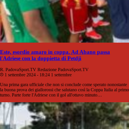
Este, esordio amaro in coppa. Ad Abano passa
l'Adriese con la doppietta di Petdji
R. PadovaSport.TV
Redazione PadovaSport.TV
1 settembre 2024 - 18:24
1 settembre
Una prima gara ufficiale che non si conclude come sperato nonostante
la buona prova dei giallorossi che salutano così la Coppa Italia al primo
turno. Parte forte l'Adriese con il gol all'ottavo minuto…