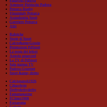
Pallavolo Padova
Antenore Plebiscito Padova
Petrarca Rugby
Vinumitaly Petrarca
Assindustria Sport
Guerriero Petrarca
Altri
Rubriche
Storie di Sport
Calcio&amp;Gossip
Promozioni PdSport
La posta dei lettori
Angolo amarcord
La TV di PdSport
Sala stampa TV
Padova Gourmet
Sport &amp; diritto
Calcionapoli1926
Cittaceleste
Derbyderbyderby
Fantamagazine
FCInter1908
Forzaroma
Golssip