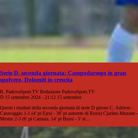
Serie D, seconda giornata: Campodarsego in gran
spolvero, Dolomiti in crescita
R. PadovaSport.TV
Redazione PadovaSport.TV
15 settembre 2024 - 21:12
15 settembre
Questi i risultati della seconda giornata di serie D girone C. Adriese -
Caravaggio 1-1 (4' pt Ejesi - 36' pt autorete di Rossi) Cjarlins Muzane -
Mestre 2-3 (6' pt Camara, 14' pt Bussi - 5' st…