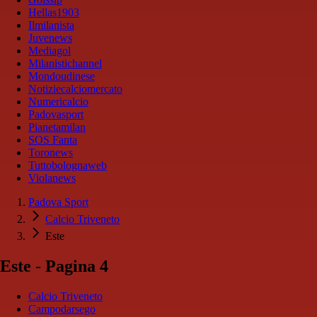
Hellas1903
Ilmilanista
Juvenews
Mediagol
Milanistichannel
Mondoudinese
Notiziecalciomercato
Numericalcio
Padovasport
Pianetamilan
SOS Fanta
Toronews
Tuttobolognaweb
Violanews
Padova Sport
Calcio Triveneto
Este
Este - Pagina 4
Calcio Triveneto
Campodarsego