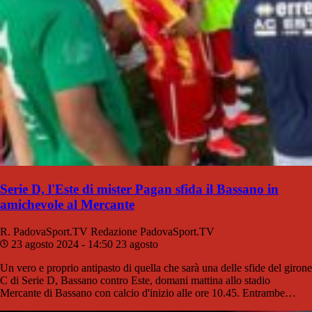
Serie D, l'Este di mister Pagan sfida il Bassano in
amichevole al Mercante
R. PadovaSport.TV
Redazione PadovaSport.TV
23 agosto 2024 - 14:50
23 agosto
Un vero e proprio antipasto di quella che sarà una delle sfide del girone
C di Serie D, Bassano contro Este, domani mattina allo stadio
Mercante di Bassano con calcio d'inizio alle ore 10.45. Entrambe…