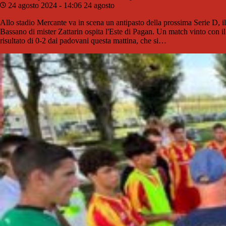
24 agosto 2024 - 14:06
24 agosto
Allo stadio Mercante va in scena un antipasto della prossima Serie D, il
Bassano di mister Zattarin ospita l'Este di Pagan. Un match vinto con il
risultato di 0-2 dai padovani questa mattina, che si…