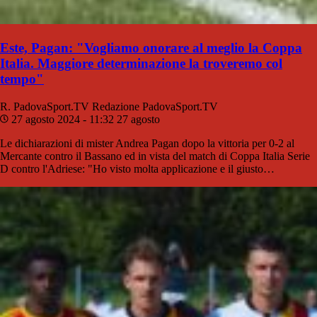
Este, Pagan: "Vogliamo onorare al meglio la Coppa
Italia. Maggiore determinazione la troveremo col
tempo"
R. PadovaSport.TV
Redazione PadovaSport.TV
27 agosto 2024 - 11:32
27 agosto
Le dichiarazioni di mister Andrea Pagan dopo la vittoria per 0-2 al
Mercante contro il Bassano ed in vista del match di Coppa Italia Serie
D contro l'Adriese: "Ho visto molta applicazione e il giusto…