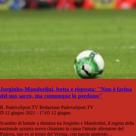
Jorginho-Mandorlini, botta e risposta: "Non è farina
del suo sacco, ma comunque lo perdono"
R. PadovaSport.TV
Redazione PadovaSport.TV
12 giugno 2021 - 17:05
12 giugno
Scambio di battute a distanza tra Jorginho e Mandorlini, il regista della
nazionale azzurra aveva chiamato in causa l'attuale allenatore del
Padova, suo ex ai tempi del Verona, con parole piuttosto…