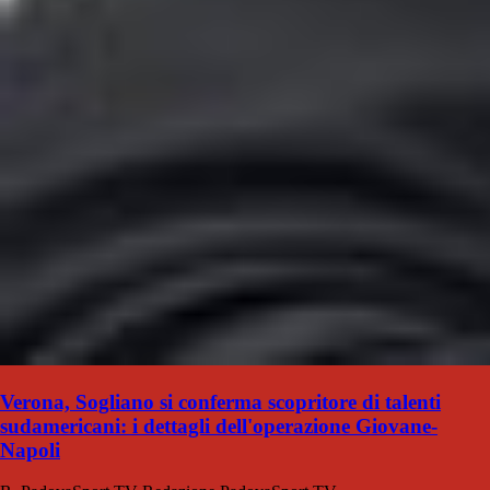
Verona, Sogliano si conferma scopritore di talenti
sudamericani: i dettagli dell'operazione Giovane-
Napoli