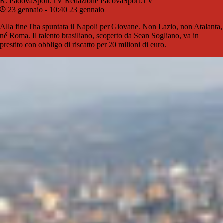
R. PadovaSport.TV
Redazione PadovaSport.TV
23 gennaio - 10:40
23 gennaio
Alla fine l'ha spuntata il Napoli per Giovane. Non Lazio, non Atalanta,
né Roma. Il talento brasiliano, scoperto da Sean Sogliano, va in
prestito con obbligo di riscatto per 20 milioni di euro.