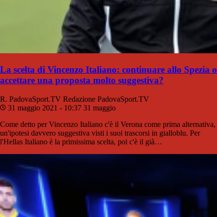
La scelta di Vincenzo Italiano: continuare allo Spezia o
accettare una proposta molto suggestiva?
R. PadovaSport.TV
Redazione PadovaSport.TV
31 maggio 2021 - 10:37
31 maggio
Come detto per Vincenzo Italiano c'è il Verona come prima alternativa,
un'ipotesi davvero suggestiva visti i suoi trascorsi in gialloblu. Per
l'Hellas Italiano è la primissima scelta, poi c'è il già…