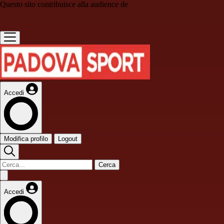
Questo sito contribuisce alla audience de
Accedi
Modifica profilo
Logout
Cerca
Accedi