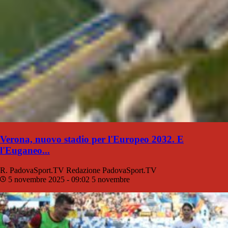
Verona, nuovo stadio per l'Europeo 2032. E
l'Euganeo...
R. PadovaSport.TV
Redazione PadovaSport.TV
5 novembre 2025 - 09:02
5 novembre