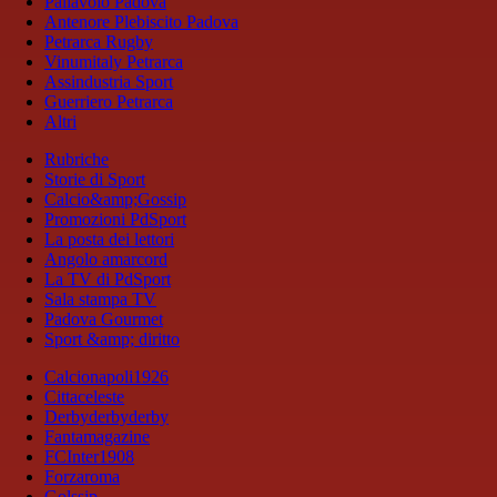
Pallavolo Padova
Antenore Plebiscito Padova
Petrarca Rugby
Vinumitaly Petrarca
Assindustria Sport
Guerriero Petrarca
Altri
Rubriche
Storie di Sport
Calcio&amp;Gossip
Promozioni PdSport
La posta dei lettori
Angolo amarcord
La TV di PdSport
Sala stampa TV
Padova Gourmet
Sport &amp; diritto
Calcionapoli1926
Cittaceleste
Derbyderbyderby
Fantamagazine
FCInter1908
Forzaroma
Golssip