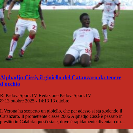
Alphadjo Cissè, il gioiello del Catanzaro da tenere
d'occhio
R. PadovaSport.TV
Redazione PadovaSport.TV
13 ottobre 2025 - 14:13
13 ottobre
Il Verona ha scoperto un gioiello, che per adesso si sta godendo il
Catanzaro. Il promettente classe 2006 Alphadjo Cissè è passato in
prestito in Calabria quest'estate, dove è rapidamente diventato un…