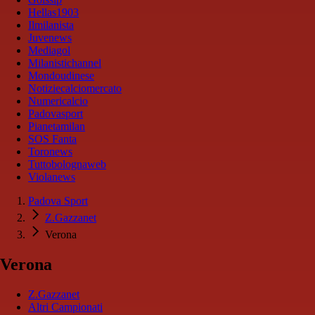
Hellas1903
Ilmilanista
Juvenews
Mediagol
Milanistichannel
Mondoudinese
Notiziecalciomercato
Numericalcio
Padovasport
Pianetamilan
SOS Fanta
Toronews
Tuttobolognaweb
Violanews
Padova Sport
Z.Gazzanet
Verona
Verona
Z.Gazzanet
Altri Campionati